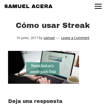
Skip
Skip
Skip
SAMUEL ACERA
to
to
to
primary
main
primary
navigation
content
sidebar
Cómo usar Streak
10 junio, 2017
by
samuel
Leave a Comment
Reader
Deja una respuesta