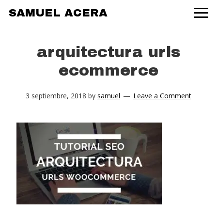
Skip
Skip
Skip
SAMUEL ACERA
to
to
to
primary
main
primary
navigation
content
sidebar
arquitectura urls
ecommerce
3 septiembre, 2018
by
samuel
Leave a Comment