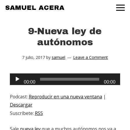
Skip
Skip
Skip
SAMUEL ACERA
to
to
to
primary
main
primary
navigation
content
sidebar
9-Nueva ley de
autónomos
7 julio, 2017
by
samuel
Leave a Comment
Audio
00:00
00:00
Player
Podcast:
Reproducir en una nueva ventana
|
Descargar
Suscríbete:
RSS
Sale
nueva ley
que a muchos autónomos nos va a