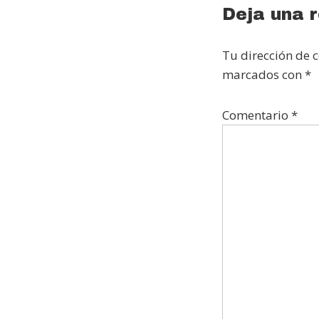
Reader
Deja una 
Interact
Tu dirección de c
marcados con
*
Comentario
*