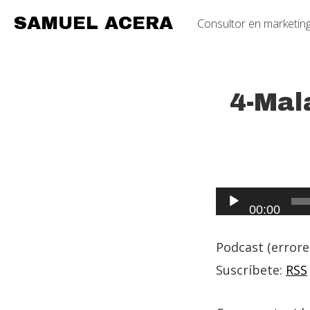
Skip
Skip
Skip
SAMUEL ACERA
Consultor en marketing 
to
to
to
primary
main
primary
navigation
content
sidebar
4-Mal
Audio
00:00
Player
Podcast (error
Suscríbete:
RSS