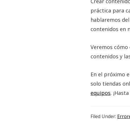
Crear contenido
práctica para c
hablaremos del
contenidos en n
Veremos cómo o
contenidos y la
En el próximo 
solo tiendas on
equipos
. ¡Hast
Filed Under:
Error