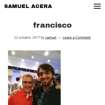
Skip
Skip
Skip
SAMUEL ACERA
to
to
to
primary
main
primary
navigation
content
sidebar
francisco
22 octubre, 2017
by
samuel
Leave a Comment