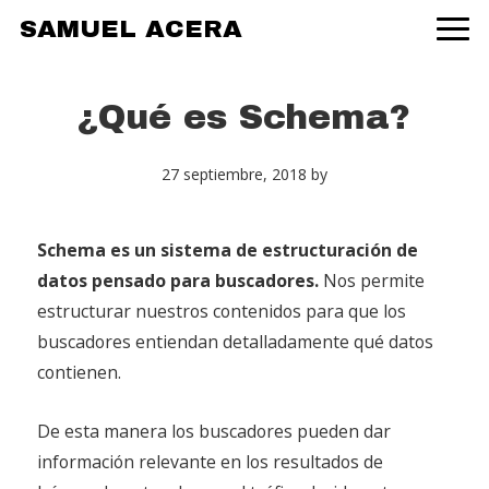
Skip
Skip
Skip
SAMUEL ACERA
to
to
to
primary
main
primary
navigation
content
sidebar
¿Qué es Schema?
27 septiembre, 2018
by
Schema es un sistema de estructuración de
datos pensado para buscadores.
Nos permite
estructurar nuestros contenidos para que los
buscadores entiendan detalladamente qué datos
contienen.
De esta manera los buscadores pueden dar
información relevante en los resultados de